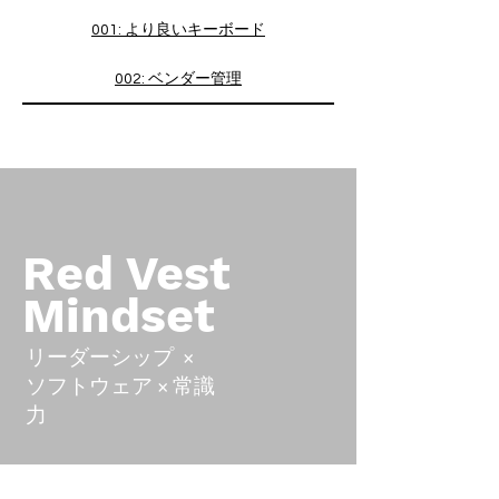
001: より良いキーボード
002: ベンダー管理
Red Vest
Mindset
リーダーシップ ×
ソフトウェア × 常識
力