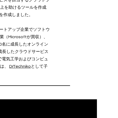
ービスを担当するクラウドプ
性向上を助けるツールを作成
を作成しました。
タートアップ企業でソフトウ
icrosoftが買収）、
500名に成長したオンライン
に成長したクラウドサービス
で電気工学およびコンピュ
時は、
DrTechniko
として子