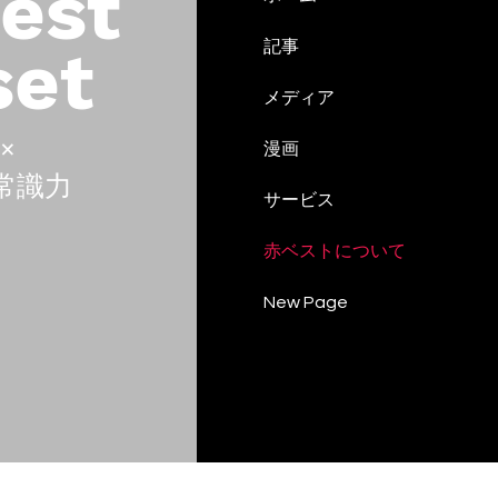
est
set
記事
メディア
×
漫画
 常識力
サービス
赤ベストについて
New Page