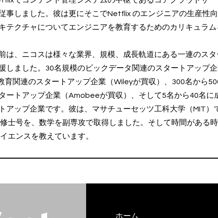
tflixでコンテント管理システムの中枢であるコアクラウドサ
事しました。彼は更にそこでNetflix のエンジニアの生産
キテクチャについてエンジニアを教育するためのカリキュラム
事する前は、ニコスは様々な業界、規模、成長軌道にある一連のス
しました。30名規模のビックデータ関連のスタートアップ企業（M
た教育関連のスタートアップ企業（Wileyが買収）、300名から
タートアップ企業（Amobeeが買収）、そして5名から40名
トアップ企業です。彼は、マサチューセッツ工科大学（MIT）
と修士号を、数学を副専攻で取得しました。そして時間がある
サイエンスを教えています。
ホーム